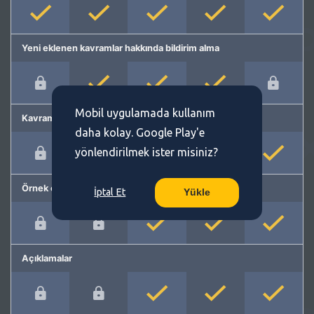
Yeni eklenen kavramlar hakkında bildirim alma
Mobil uygulamada kullanım
Kavram önerme
daha kolay. Google Play'e
yönlendirilmek ister misiniz?
Örnek cümleler
İptal Et
Yükle
Açıklamalar