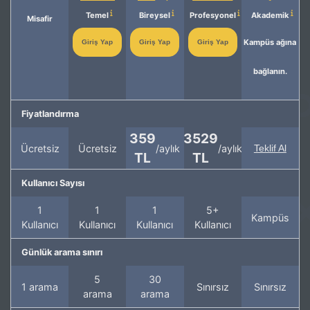
Temel
Bireysel
Profesyonel
Akademik
Misafir
Kampüs ağına
Giriş Yap
Giriş Yap
Giriş Yap
bağlanın.
Fiyatlandırma
359
3529
Ücretsiz
Ücretsiz
/aylık
/aylık
Teklif Al
TL
TL
Kullanıcı Sayısı
1
1
1
5+
Kampüs
Kullanıcı
Kullanıcı
Kullanıcı
Kullanıcı
Günlük arama sınırı
5
30
1 arama
Sınırsız
Sınırsız
arama
arama