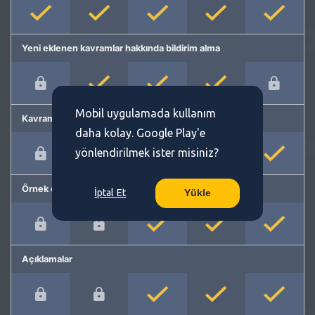
Yeni eklenen kavramlar hakkında bildirim alma
Mobil uygulamada kullanım
Kavram önerme
daha kolay. Google Play'e
yönlendirilmek ister misiniz?
Örnek cümleler
İptal Et
Yükle
Açıklamalar