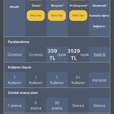
Temel
Bireysel
Profesyonel
Akademik
Misafir
Kampüs ağına
Giriş Yap
Giriş Yap
Giriş Yap
bağlanın.
Fiyatlandırma
359
3529
Ücretsiz
Ücretsiz
/aylık
/aylık
Teklif Al
TL
TL
Kullanıcı Sayısı
1
1
1
5+
Kampüs
Kullanıcı
Kullanıcı
Kullanıcı
Kullanıcı
Günlük arama sınırı
5
30
1 arama
Sınırsız
Sınırsız
arama
arama