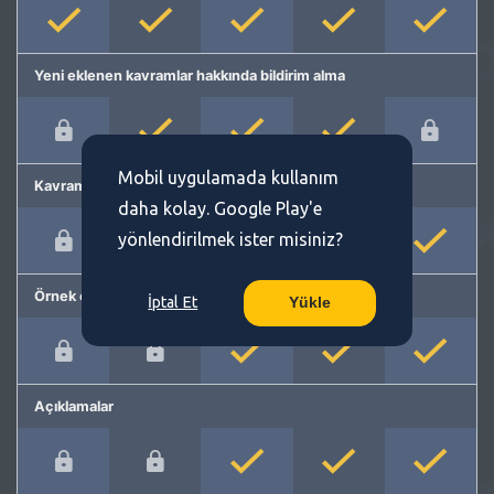
Yeni eklenen kavramlar hakkında bildirim alma
Mobil uygulamada kullanım
Kavram önerme
daha kolay. Google Play'e
yönlendirilmek ister misiniz?
Örnek cümleler
İptal Et
Yükle
Açıklamalar