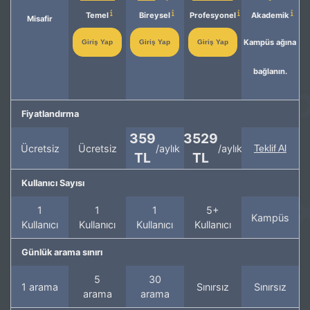
Temel
Bireysel
Profesyonel
Akademik
Misafir
Kampüs ağına
Giriş Yap
Giriş Yap
Giriş Yap
bağlanın.
Fiyatlandırma
359
3529
Ücretsiz
Ücretsiz
/aylık
/aylık
Teklif Al
TL
TL
Kullanıcı Sayısı
1
1
1
5+
Kampüs
Kullanıcı
Kullanıcı
Kullanıcı
Kullanıcı
Günlük arama sınırı
5
30
1 arama
Sınırsız
Sınırsız
arama
arama