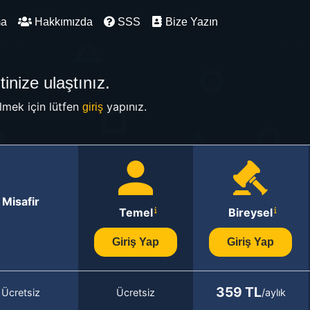
ma
Hakkımızda
SSS
Bize Yazın
inize ulaştınız.
mek için lütfen
yapınız.
giriş
Misafir
Temel
Bireysel
Giriş Yap
Giriş Yap
359 TL
Ücretsiz
Ücretsiz
/aylık