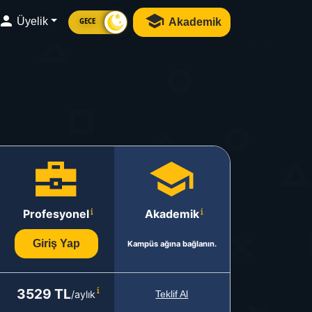
Üyelik
Akademik
GECE
Profesyonel
Akademik
Giriş Yap
Kampüs ağına bağlanın.
3529 TL
/aylık
Teklif Al