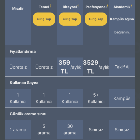
Temel
Bireysel
Profesyonel
Akademik
Misafir
Kampüs ağına
Giriş Yap
Giriş Yap
Giriş Yap
bağlanın.
Fiyatlandırma
359
3529
Ücretsiz
Ücretsiz
/aylık
/aylık
Teklif Al
TL
TL
Kullanıcı Sayısı
1
1
1
5+
Kampüs
Kullanıcı
Kullanıcı
Kullanıcı
Kullanıcı
Günlük arama sınırı
5
30
1 arama
Sınırsız
Sınırsız
arama
arama