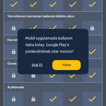
Yeni eklenen kavramlar hakkında bildirim alma
Mobil uygulamada kullanım
Kavram önerme
daha kolay. Google Play'e
yönlendirilmek ister misiniz?
Örnek cümleler
İptal Et
Yükle
Açıklamalar