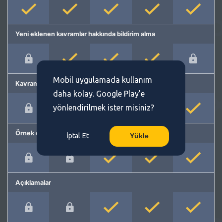
Yeni eklenen kavramlar hakkında bildirim alma
Mobil uygulamada kullanım
Kavram önerme
daha kolay. Google Play'e
yönlendirilmek ister misiniz?
Örnek cümleler
İptal Et
Yükle
Açıklamalar