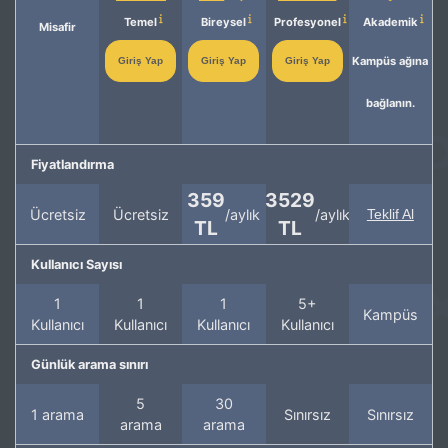
Temel
Bireysel
Profesyonel
Akademik
Misafir
Kampüs ağına
Giriş Yap
Giriş Yap
Giriş Yap
bağlanın.
Fiyatlandırma
359
3529
Ücretsiz
Ücretsiz
/aylık
/aylık
Teklif Al
TL
TL
Kullanıcı Sayısı
1
1
1
5+
Kampüs
Kullanıcı
Kullanıcı
Kullanıcı
Kullanıcı
Günlük arama sınırı
5
30
1 arama
Sınırsız
Sınırsız
arama
arama