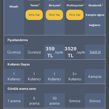
Temel
Bireysel
Profesyonel
Akademik
Misafir
Kampüs ağına
Giriş Yap
Giriş Yap
Giriş Yap
bağlanın.
Fiyatlandırma
359
3529
Ücretsiz
Ücretsiz
/aylık
/aylık
Teklif Al
TL
TL
Kullanıcı Sayısı
1
1
1
5+
Kampüs
Kullanıcı
Kullanıcı
Kullanıcı
Kullanıcı
Günlük arama sınırı
5
30
1 arama
Sınırsız
Sınırsız
arama
arama