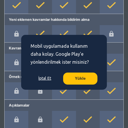
Yeni eklenen kavramlar hakkında bildirim alma
Mobil uygulamada kullanım
Kavram önerme
daha kolay. Google Play'e
yönlendirilmek ister misiniz?
Örnek cümleler
İptal Et
Yükle
Açıklamalar