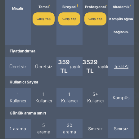
Temel
Bireysel
Profesyonel
Akademik
Misafir
Kampüs ağına
Giriş Yap
Giriş Yap
Giriş Yap
bağlanın.
Fiyatlandırma
359
3529
Ücretsiz
Ücretsiz
/aylık
/aylık
Teklif Al
TL
TL
Kullanıcı Sayısı
1
1
1
5+
Kampüs
Kullanıcı
Kullanıcı
Kullanıcı
Kullanıcı
Günlük arama sınırı
5
30
1 arama
Sınırsız
Sınırsız
arama
arama