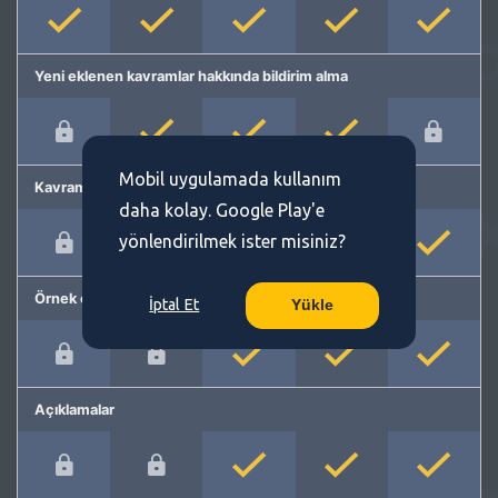
Yeni eklenen kavramlar hakkında bildirim alma
Mobil uygulamada kullanım
Kavram önerme
daha kolay. Google Play'e
yönlendirilmek ister misiniz?
Örnek cümleler
İptal Et
Yükle
Açıklamalar