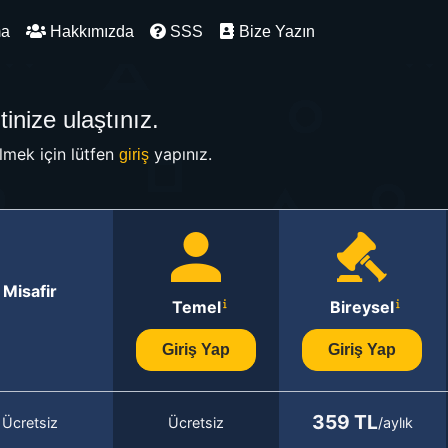
ma
Hakkımızda
SSS
Bize Yazın
inize ulaştınız.
mek için lütfen
yapınız.
giriş
Misafir
Temel
Bireysel
Giriş Yap
Giriş Yap
359 TL
Ücretsiz
Ücretsiz
/aylık