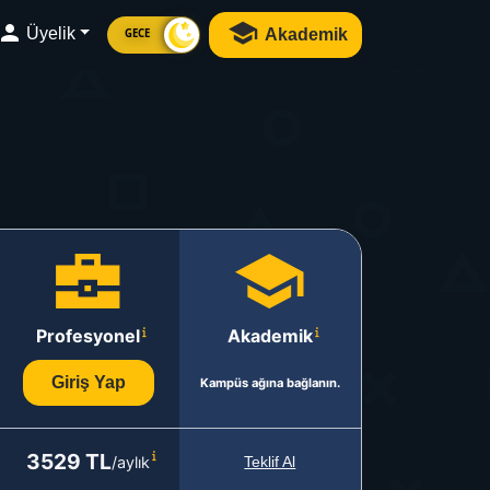
Üyelik
Akademik
GECE
Profesyonel
Akademik
Giriş Yap
Kampüs ağına bağlanın.
3529 TL
/aylık
Teklif Al