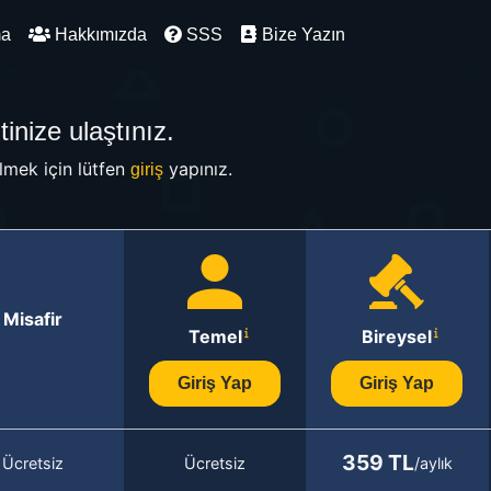
ma
Hakkımızda
SSS
Bize Yazın
inize ulaştınız.
mek için lütfen
yapınız.
giriş
Misafir
Temel
Bireysel
Giriş Yap
Giriş Yap
359 TL
Ücretsiz
Ücretsiz
/aylık