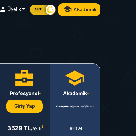
Üyelik
Akademik
GECE
Profesyonel
Akademik
Giriş Yap
Kampüs ağına bağlanın.
3529 TL
/aylık
Teklif Al