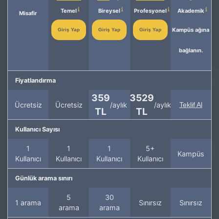
Temel
Bireysel
Profesyonel
Akademik
Misafir
Kampüs ağına
Giriş Yap
Giriş Yap
Giriş Yap
bağlanın.
Fiyatlandırma
359
3529
Ücretsiz
Ücretsiz
/aylık
/aylık
Teklif Al
TL
TL
Kullanıcı Sayısı
1
1
1
5+
Kampüs
Kullanıcı
Kullanıcı
Kullanıcı
Kullanıcı
Günlük arama sınırı
5
30
1 arama
Sınırsız
Sınırsız
arama
arama