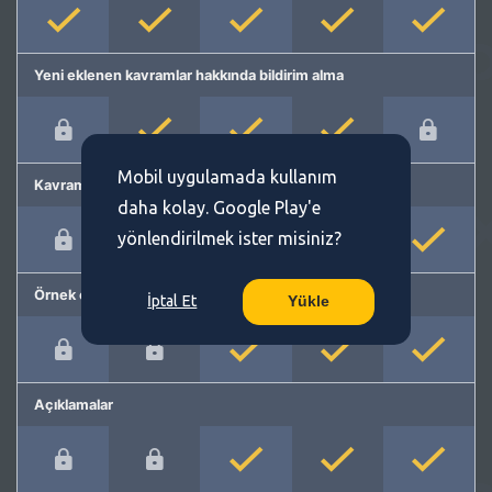
Yeni eklenen kavramlar hakkında bildirim alma
Mobil uygulamada kullanım
Kavram önerme
daha kolay. Google Play'e
yönlendirilmek ister misiniz?
Örnek cümleler
İptal Et
Yükle
Açıklamalar