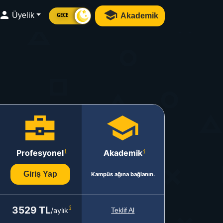
Üyelik
Akademik
GECE
Profesyonel
Akademik
Giriş Yap
Kampüs ağına bağlanın.
3529 TL
/aylık
Teklif Al