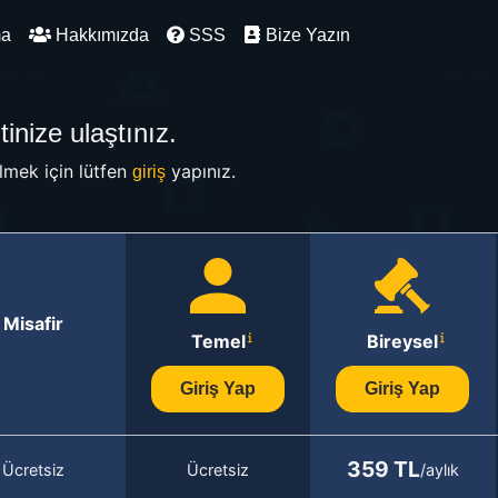
ma
Hakkımızda
SSS
Bize Yazın
inize ulaştınız.
mek için lütfen
yapınız.
giriş
Misafir
Temel
Bireysel
Giriş Yap
Giriş Yap
359 TL
Ücretsiz
Ücretsiz
/aylık