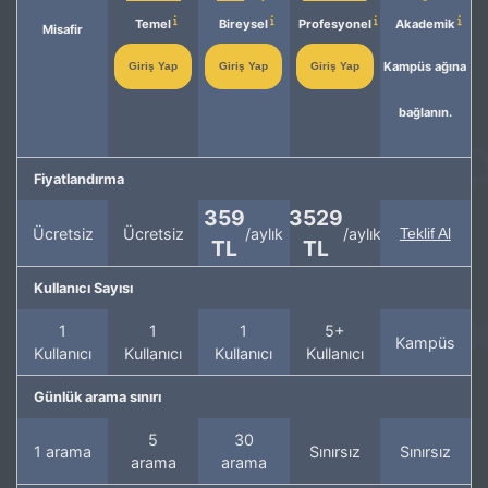
Temel
Bireysel
Profesyonel
Akademik
Misafir
Kampüs ağına
Giriş Yap
Giriş Yap
Giriş Yap
bağlanın.
Fiyatlandırma
359
3529
Ücretsiz
Ücretsiz
/aylık
/aylık
Teklif Al
TL
TL
Kullanıcı Sayısı
1
1
1
5+
Kampüs
Kullanıcı
Kullanıcı
Kullanıcı
Kullanıcı
Günlük arama sınırı
5
30
1 arama
Sınırsız
Sınırsız
arama
arama