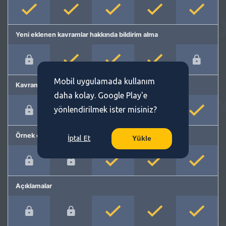
Yeni eklenen kavramlar hakkında bildirim alma
Mobil uygulamada kullanım
Kavram önerme
daha kolay. Google Play'e
yönlendirilmek ister misiniz?
Örnek cümleler
İptal Et
Yükle
Açıklamalar