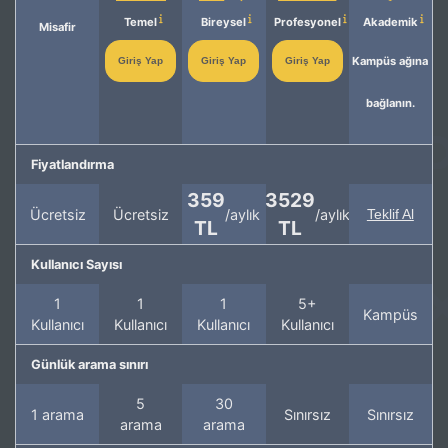
Temel
Bireysel
Profesyonel
Akademik
Misafir
Kampüs ağına
Giriş Yap
Giriş Yap
Giriş Yap
bağlanın.
Fiyatlandırma
359
3529
Ücretsiz
Ücretsiz
/aylık
/aylık
Teklif Al
TL
TL
Kullanıcı Sayısı
1
1
1
5+
Kampüs
Kullanıcı
Kullanıcı
Kullanıcı
Kullanıcı
Günlük arama sınırı
5
30
1 arama
Sınırsız
Sınırsız
arama
arama