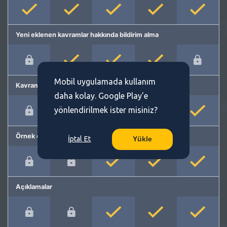
Yeni eklenen kavramlar hakkında bildirim alma
Mobil uygulamada kullanım
Kavram önerme
daha kolay. Google Play'e
yönlendirilmek ister misiniz?
Örnek cümleler
İptal Et
Yükle
Açıklamalar