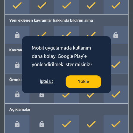
Yeni eklenen kavramlar hakkında bildirim alma
Mobil uygulamada kullanım
Kavram önerme
daha kolay. Google Play'e
yönlendirilmek ister misiniz?
Örnek cümleler
İptal Et
Yükle
Açıklamalar