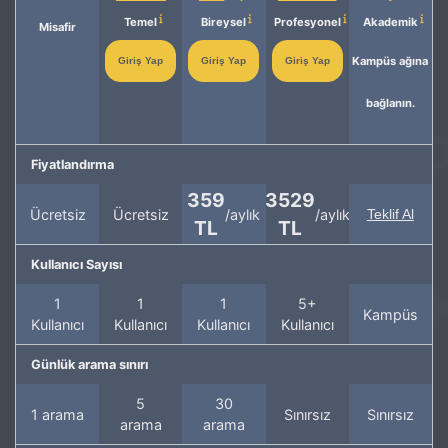
Temel
Bireysel
Profesyonel
Akademik
Misafir
Kampüs ağına
Giriş Yap
Giriş Yap
Giriş Yap
bağlanın.
Fiyatlandırma
359
3529
Ücretsiz
Ücretsiz
/aylık
/aylık
Teklif Al
TL
TL
Kullanıcı Sayısı
1
1
1
5+
Kampüs
Kullanıcı
Kullanıcı
Kullanıcı
Kullanıcı
Günlük arama sınırı
5
30
1 arama
Sınırsız
Sınırsız
arama
arama