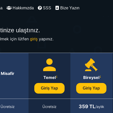
ma
Hakkımızda
SSS
Bize Yazın
inize ulaştınız.
mek için lütfen
yapınız.
giriş
Misafir
Temel
Bireysel
Giriş Yap
Giriş Yap
359 TL
Ücretsiz
Ücretsiz
/aylık