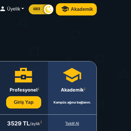
Üyelik
Akademik
GECE
Profesyonel
Akademik
Giriş Yap
Kampüs ağına bağlanın.
3529 TL
/aylık
Teklif Al