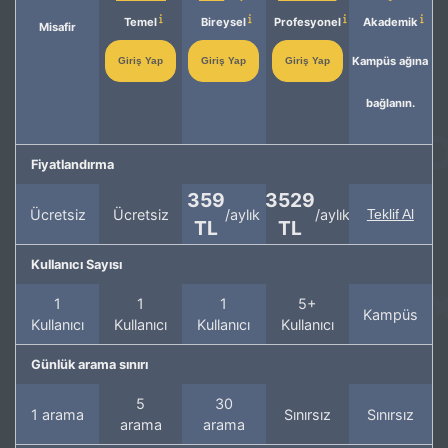
Temel
Bireysel
Profesyonel
Akademik
Misafir
Kampüs ağına
Giriş Yap
Giriş Yap
Giriş Yap
bağlanın.
Fiyatlandırma
359
3529
Ücretsiz
Ücretsiz
/aylık
/aylık
Teklif Al
TL
TL
Kullanıcı Sayısı
1
1
1
5+
Kampüs
Kullanıcı
Kullanıcı
Kullanıcı
Kullanıcı
Günlük arama sınırı
5
30
1 arama
Sınırsız
Sınırsız
arama
arama