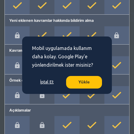
Yeni eklenen kavramlar hakkında bildirim alma
Mobil uygulamada kullanım
Kavram önerme
daha kolay. Google Play'e
yönlendirilmek ister misiniz?
Örnek cümleler
İptal Et
Yükle
Açıklamalar