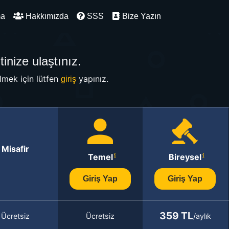
ma
Hakkımızda
SSS
Bize Yazın
inize ulaştınız.
mek için lütfen
yapınız.
giriş
Misafir
Temel
Bireysel
Giriş Yap
Giriş Yap
359 TL
Ücretsiz
Ücretsiz
/aylık