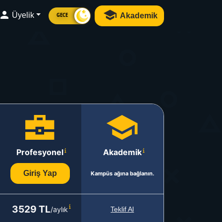
Üyelik
Akademik
GECE
Profesyonel
Akademik
Giriş Yap
Kampüs ağına bağlanın.
3529 TL
/aylık
Teklif Al