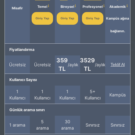
Temel
Bireysel
Profesyonel
Akademik
Misafir
Kampüs ağına
Giriş Yap
Giriş Yap
Giriş Yap
bağlanın.
Fiyatlandırma
359
3529
Ücretsiz
Ücretsiz
/aylık
/aylık
Teklif Al
TL
TL
Kullanıcı Sayısı
1
1
1
5+
Kampüs
Kullanıcı
Kullanıcı
Kullanıcı
Kullanıcı
Günlük arama sınırı
5
30
1 arama
Sınırsız
Sınırsız
arama
arama