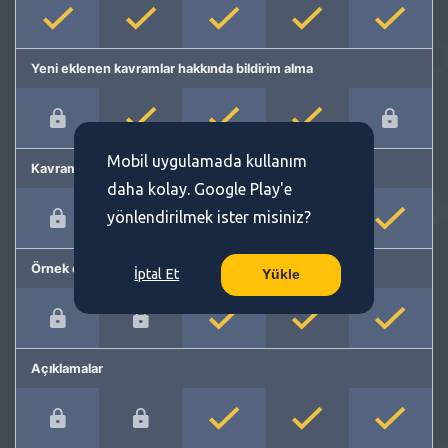
Yeni eklenen kavramlar hakkında bildirim alma
Mobil uygulamada kullanım
Kavram önerme
daha kolay. Google Play'e
yönlendirilmek ister misiniz?
Örnek cümleler
İptal Et
Yükle
Açıklamalar