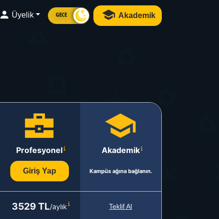
Üyelik
Akademik
GECE
Profesyonel
Akademik
Giriş Yap
Kampüs ağına bağlanın.
3529 TL
/aylık
Teklif Al