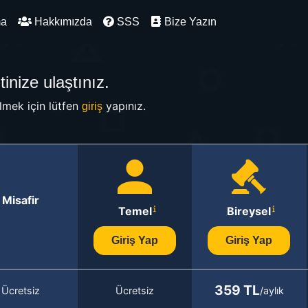
ma
Hakkımızda
SSS
Bize Yazın
inize ulaştınız.
mek için lütfen
yapınız.
giriş
Misafir
Temel
Bireysel
Giriş Yap
Giriş Yap
359 TL
Ücretsiz
Ücretsiz
/aylık