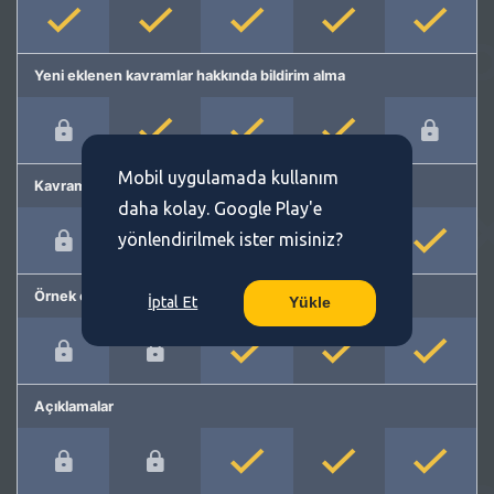
Yeni eklenen kavramlar hakkında bildirim alma
Mobil uygulamada kullanım
Kavram önerme
daha kolay. Google Play'e
yönlendirilmek ister misiniz?
Örnek cümleler
İptal Et
Yükle
Açıklamalar