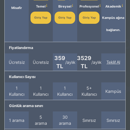
Temel
Bireysel
Profesyonel
Akademik
Misafir
Kampüs ağına
Giriş Yap
Giriş Yap
Giriş Yap
bağlanın.
Fiyatlandırma
359
3529
Ücretsiz
Ücretsiz
/aylık
/aylık
Teklif Al
TL
TL
Kullanıcı Sayısı
1
1
1
5+
Kampüs
Kullanıcı
Kullanıcı
Kullanıcı
Kullanıcı
Günlük arama sınırı
5
30
1 arama
Sınırsız
Sınırsız
arama
arama