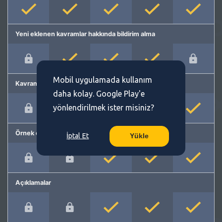
Yeni eklenen kavramlar hakkında bildirim alma
Mobil uygulamada kullanım
Kavram önerme
daha kolay. Google Play'e
yönlendirilmek ister misiniz?
Örnek cümleler
İptal Et
Yükle
Açıklamalar