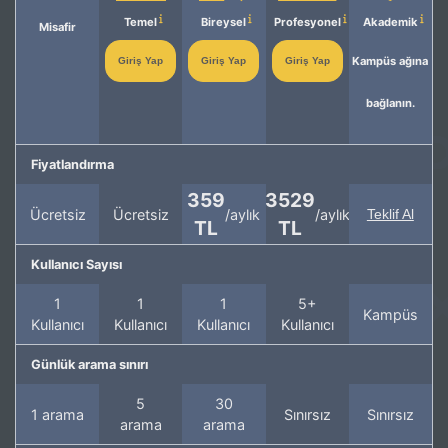
Temel
Bireysel
Profesyonel
Akademik
Misafir
Kampüs ağına
Giriş Yap
Giriş Yap
Giriş Yap
bağlanın.
Fiyatlandırma
359
3529
Ücretsiz
Ücretsiz
/aylık
/aylık
Teklif Al
TL
TL
Kullanıcı Sayısı
1
1
1
5+
Kampüs
Kullanıcı
Kullanıcı
Kullanıcı
Kullanıcı
Günlük arama sınırı
5
30
1 arama
Sınırsız
Sınırsız
arama
arama