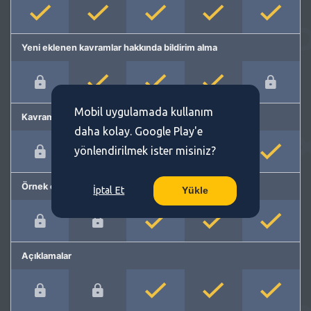
Yeni eklenen kavramlar hakkında bildirim alma
Mobil uygulamada kullanım
Kavram önerme
daha kolay. Google Play'e
yönlendirilmek ister misiniz?
Örnek cümleler
İptal Et
Yükle
Açıklamalar