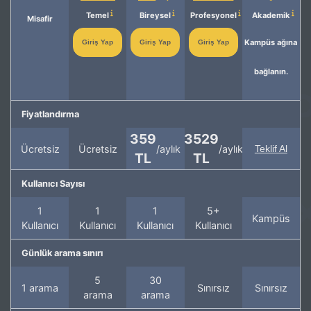
Temel
Bireysel
Profesyonel
Akademik
Misafir
Kampüs ağına
Giriş Yap
Giriş Yap
Giriş Yap
bağlanın.
Fiyatlandırma
359
3529
Ücretsiz
Ücretsiz
/aylık
/aylık
Teklif Al
TL
TL
Kullanıcı Sayısı
1
1
1
5+
Kampüs
Kullanıcı
Kullanıcı
Kullanıcı
Kullanıcı
Günlük arama sınırı
5
30
1 arama
Sınırsız
Sınırsız
arama
arama