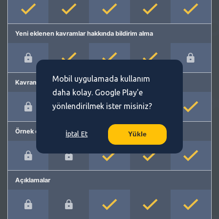
Yeni eklenen kavramlar hakkında bildirim alma
Mobil uygulamada kullanım
Kavram önerme
daha kolay. Google Play'e
yönlendirilmek ister misiniz?
Örnek cümleler
İptal Et
Yükle
Açıklamalar