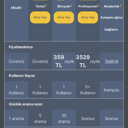
Temel
Bireysel
Profesyonel
Akademik
Misafir
Kampüs ağına
Giriş Yap
Giriş Yap
Giriş Yap
bağlanın.
Fiyatlandırma
359
3529
Ücretsiz
Ücretsiz
/aylık
/aylık
Teklif Al
TL
TL
Kullanıcı Sayısı
1
1
1
5+
Kampüs
Kullanıcı
Kullanıcı
Kullanıcı
Kullanıcı
Günlük arama sınırı
5
30
1 arama
Sınırsız
Sınırsız
arama
arama