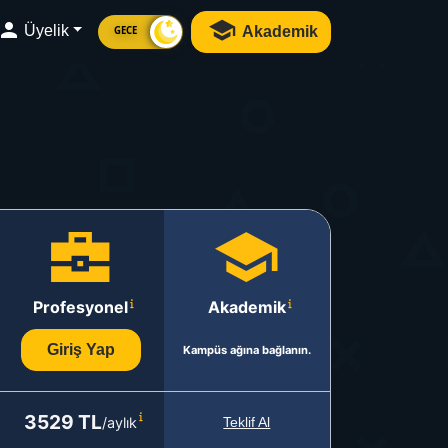
Üyelik
Akademik
GECE
Profesyonel
Akademik
Giriş Yap
Kampüs ağına bağlanın.
3529 TL
/aylık
Teklif Al