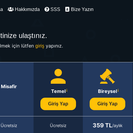
ma
Hakkımızda
SSS
Bize Yazın
inize ulaştınız.
mek için lütfen
yapınız.
giriş
Misafir
Temel
Bireysel
Giriş Yap
Giriş Yap
359 TL
Ücretsiz
Ücretsiz
/aylık