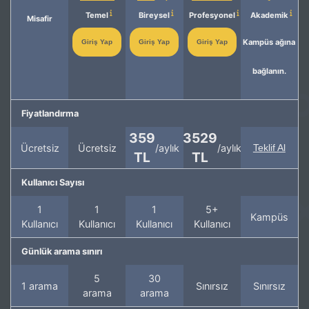
Temel
Bireysel
Profesyonel
Akademik
Misafir
Kampüs ağına
Giriş Yap
Giriş Yap
Giriş Yap
bağlanın.
Fiyatlandırma
359
3529
Ücretsiz
Ücretsiz
/aylık
/aylık
Teklif Al
TL
TL
Kullanıcı Sayısı
1
1
1
5+
Kampüs
Kullanıcı
Kullanıcı
Kullanıcı
Kullanıcı
Günlük arama sınırı
5
30
1 arama
Sınırsız
Sınırsız
arama
arama