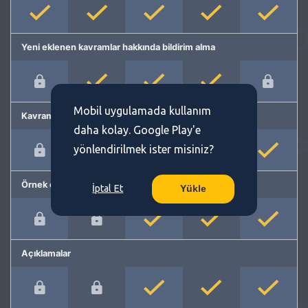
Yeni eklenen kavramlar hakkında bildirim alma
Mobil uygulamada kullanım
Kavram önerme
daha kolay. Google Play'e
yönlendirilmek ister misiniz?
Örnek cümleler
İptal Et
Yükle
Açıklamalar