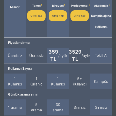
Temel
Bireysel
Profesyonel
Akademik
Misafir
Kampüs ağına
Giriş Yap
Giriş Yap
Giriş Yap
bağlanın.
Fiyatlandırma
359
3529
Ücretsiz
Ücretsiz
/aylık
/aylık
Teklif Al
TL
TL
Kullanıcı Sayısı
1
1
1
5+
Kampüs
Kullanıcı
Kullanıcı
Kullanıcı
Kullanıcı
Günlük arama sınırı
5
30
1 arama
Sınırsız
Sınırsız
arama
arama