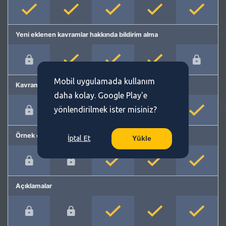
Yeni eklenen kavramlar hakkında bildirim alma
Mobil uygulamada kullanım
Kavram önerme
daha kolay. Google Play'e
yönlendirilmek ister misiniz?
Örnek cümleler
İptal Et
Yükle
Açıklamalar