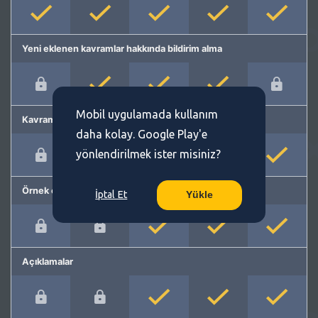
Yeni eklenen kavramlar hakkında bildirim alma
Mobil uygulamada kullanım
Kavram önerme
daha kolay. Google Play'e
yönlendirilmek ister misiniz?
Örnek cümleler
İptal Et
Yükle
Açıklamalar