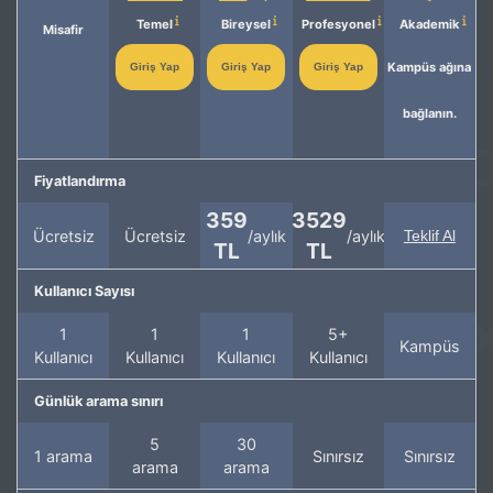
Temel
Bireysel
Profesyonel
Akademik
Misafir
Kampüs ağına
Giriş Yap
Giriş Yap
Giriş Yap
bağlanın.
Fiyatlandırma
359
3529
Ücretsiz
Ücretsiz
/aylık
/aylık
Teklif Al
TL
TL
Kullanıcı Sayısı
1
1
1
5+
Kampüs
Kullanıcı
Kullanıcı
Kullanıcı
Kullanıcı
Günlük arama sınırı
5
30
1 arama
Sınırsız
Sınırsız
arama
arama