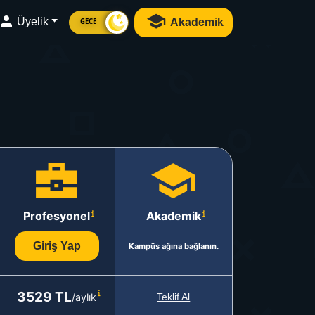
Üyelik
Akademik
GECE
Profesyonel
Akademik
Giriş Yap
Kampüs ağına bağlanın.
3529 TL
/aylık
Teklif Al