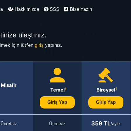
ma
Hakkımızda
SSS
Bize Yazın
inize ulaştınız.
mek için lütfen
yapınız.
giriş
Misafir
Temel
Bireysel
Giriş Yap
Giriş Yap
359 TL
Ücretsiz
Ücretsiz
/aylık