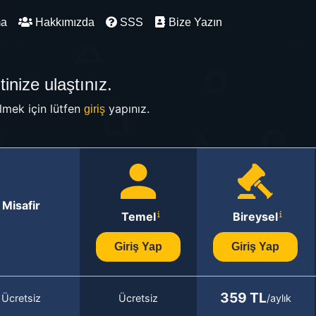
ma
Hakkımızda
SSS
Bize Yazın
inize ulaştınız.
mek için lütfen
yapınız.
giriş
Misafir
Temel
Bireysel
Giriş Yap
Giriş Yap
359 TL
Ücretsiz
Ücretsiz
/aylık