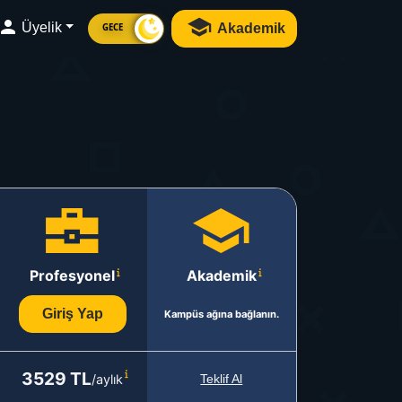
Üyelik
Akademik
GECE
Profesyonel
Akademik
Giriş Yap
Kampüs ağına bağlanın.
3529 TL
/aylık
Teklif Al