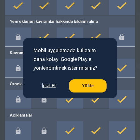
Yeni eklenen kavramlar hakkında bildirim alma
Mobil uygulamada kullanım
Kavram önerme
daha kolay. Google Play'e
yönlendirilmek ister misiniz?
Örnek cümleler
İptal Et
Yükle
Açıklamalar