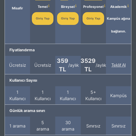
Temel
Bireysel
Profesyonel
Akademik
Misafir
Kampüs ağına
Giriş Yap
Giriş Yap
Giriş Yap
bağlanın.
Fiyatlandırma
359
3529
Ücretsiz
Ücretsiz
/aylık
/aylık
Teklif Al
TL
TL
Kullanıcı Sayısı
1
1
1
5+
Kampüs
Kullanıcı
Kullanıcı
Kullanıcı
Kullanıcı
Günlük arama sınırı
5
30
1 arama
Sınırsız
Sınırsız
arama
arama