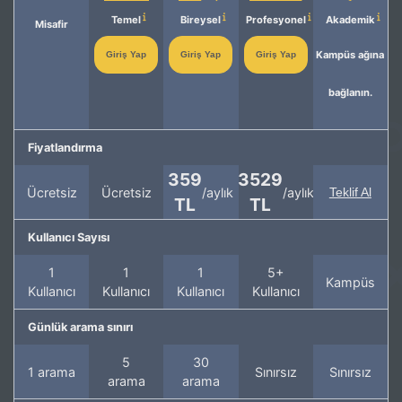
Temel
Bireysel
Profesyonel
Akademik
Misafir
Kampüs ağına
Giriş Yap
Giriş Yap
Giriş Yap
bağlanın.
Fiyatlandırma
359
3529
Ücretsiz
Ücretsiz
/aylık
/aylık
Teklif Al
TL
TL
Kullanıcı Sayısı
1
1
1
5+
Kampüs
Kullanıcı
Kullanıcı
Kullanıcı
Kullanıcı
Günlük arama sınırı
5
30
1 arama
Sınırsız
Sınırsız
arama
arama