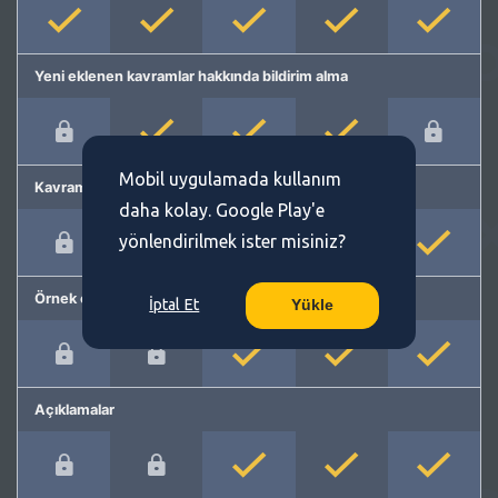
Yeni eklenen kavramlar hakkında bildirim alma
Mobil uygulamada kullanım
Kavram önerme
daha kolay. Google Play'e
yönlendirilmek ister misiniz?
Örnek cümleler
İptal Et
Yükle
Açıklamalar