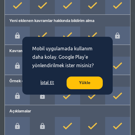
Yeni eklenen kavramlar hakkında bildirim alma
Mobil uygulamada kullanım
Kavram önerme
daha kolay. Google Play'e
yönlendirilmek ister misiniz?
Örnek cümleler
İptal Et
Yükle
Açıklamalar