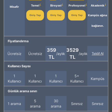
Temel
Bireysel
Profesyonel
Akademik
Misafir
Kampüs ağına
Giriş Yap
Giriş Yap
Giriş Yap
bağlanın.
Fiyatlandırma
359
3529
Ücretsiz
Ücretsiz
/aylık
/aylık
Teklif Al
TL
TL
Kullanıcı Sayısı
1
1
1
5+
Kampüs
Kullanıcı
Kullanıcı
Kullanıcı
Kullanıcı
Günlük arama sınırı
5
30
1 arama
Sınırsız
Sınırsız
arama
arama