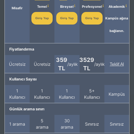
Temel
Bireysel
Profesyonel
Akademik
Misafir
Kampüs ağına
Giriş Yap
Giriş Yap
Giriş Yap
bağlanın.
Fiyatlandırma
359
3529
Ücretsiz
Ücretsiz
/aylık
/aylık
Teklif Al
TL
TL
Kullanıcı Sayısı
1
1
1
5+
Kampüs
Kullanıcı
Kullanıcı
Kullanıcı
Kullanıcı
Günlük arama sınırı
5
30
1 arama
Sınırsız
Sınırsız
arama
arama