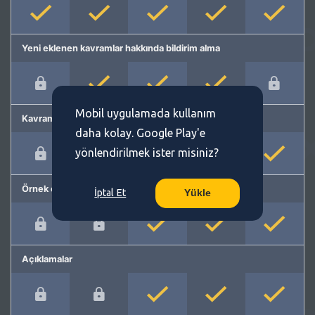
Yeni eklenen kavramlar hakkında bildirim alma
Mobil uygulamada kullanım
Kavram önerme
daha kolay. Google Play'e
yönlendirilmek ister misiniz?
Örnek cümleler
İptal Et
Yükle
Açıklamalar