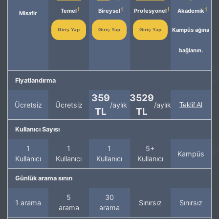
Temel
Bireysel
Profesyonel
Akademik
Misafir
Kampüs ağına
Giriş Yap
Giriş Yap
Giriş Yap
bağlanın.
Fiyatlandırma
359
3529
Ücretsiz
Ücretsiz
/aylık
/aylık
Teklif Al
TL
TL
Kullanıcı Sayısı
1
1
1
5+
Kampüs
Kullanıcı
Kullanıcı
Kullanıcı
Kullanıcı
Günlük arama sınırı
5
30
1 arama
Sınırsız
Sınırsız
arama
arama