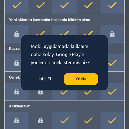
Yeni eklenen kavramlar hakkında bildirim alma
Mobil uygulamada kullanım
Kavram önerme
daha kolay. Google Play'e
yönlendirilmek ister misiniz?
Örnek cümleler
İptal Et
Yükle
Açıklamalar