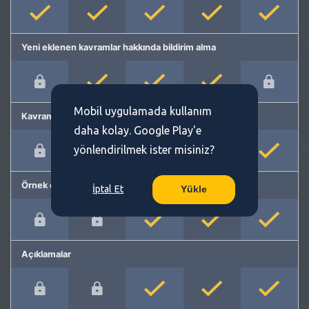
Yeni eklenen kavramlar hakkında bildirim alma
Mobil uygulamada kullanım
Kavram önerme
daha kolay. Google Play'e
yönlendirilmek ister misiniz?
Örnek cümleler
İptal Et
Yükle
Açıklamalar