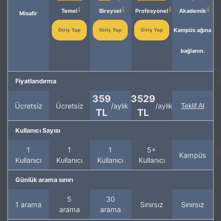
Temel
Bireysel
Profesyonel
Akademik
Misafir
Kampüs ağına
Giriş Yap
Giriş Yap
Giriş Yap
bağlanın.
Fiyatlandırma
359
3529
Ücretsiz
Ücretsiz
/aylık
/aylık
Teklif Al
TL
TL
Kullanıcı Sayısı
1
1
1
5+
Kampüs
Kullanıcı
Kullanıcı
Kullanıcı
Kullanıcı
Günlük arama sınırı
5
30
1 arama
Sınırsız
Sınırsız
arama
arama