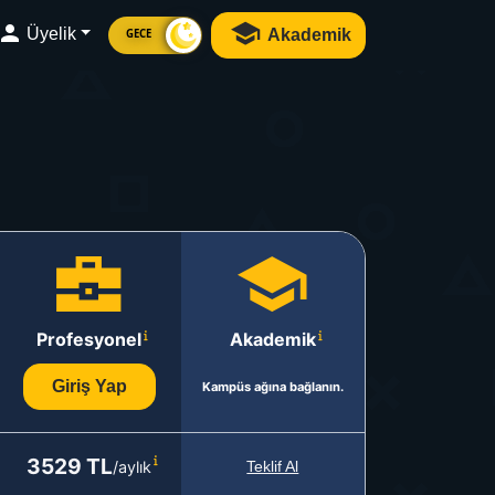
Üyelik
Akademik
GECE
Profesyonel
Akademik
Giriş Yap
Kampüs ağına bağlanın.
3529 TL
/aylık
Teklif Al