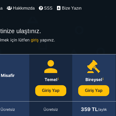
ma
Hakkımızda
SSS
Bize Yazın
inize ulaştınız.
mek için lütfen
yapınız.
giriş
Misafir
Temel
Bireysel
Giriş Yap
Giriş Yap
359 TL
Ücretsiz
Ücretsiz
/aylık