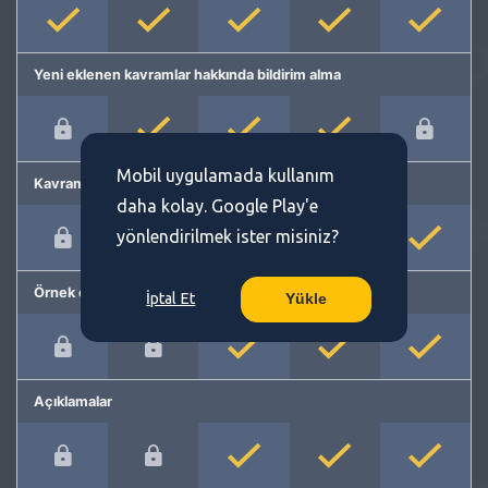
Yeni eklenen kavramlar hakkında bildirim alma
Mobil uygulamada kullanım
Kavram önerme
daha kolay. Google Play'e
yönlendirilmek ister misiniz?
Örnek cümleler
İptal Et
Yükle
Açıklamalar