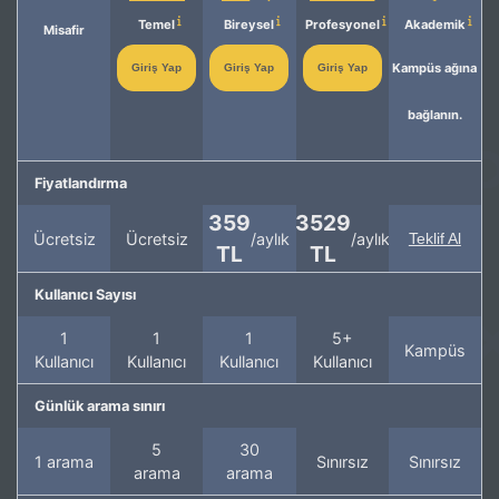
Temel
Bireysel
Profesyonel
Akademik
Misafir
Kampüs ağına
Giriş Yap
Giriş Yap
Giriş Yap
bağlanın.
Fiyatlandırma
359
3529
Ücretsiz
Ücretsiz
/aylık
/aylık
Teklif Al
TL
TL
Kullanıcı Sayısı
1
1
1
5+
Kampüs
Kullanıcı
Kullanıcı
Kullanıcı
Kullanıcı
Günlük arama sınırı
5
30
1 arama
Sınırsız
Sınırsız
arama
arama