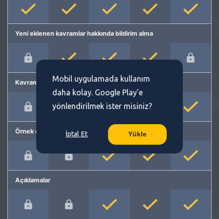
Yeni eklenen kavramlar hakkında bildirim alma
Mobil uygulamada kullanım
Kavram önerme
daha kolay. Google Play'e
yönlendirilmek ister misiniz?
Örnek cümleler
İptal Et
Yükle
Açıklamalar