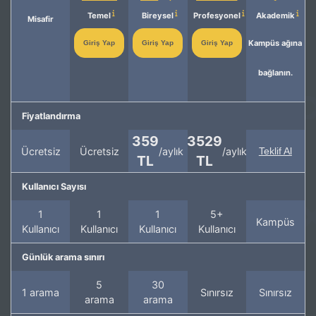
Temel
Bireysel
Profesyonel
Akademik
Misafir
Kampüs ağına
Giriş Yap
Giriş Yap
Giriş Yap
bağlanın.
Fiyatlandırma
359
3529
Ücretsiz
Ücretsiz
/aylık
/aylık
Teklif Al
TL
TL
Kullanıcı Sayısı
1
1
1
5+
Kampüs
Kullanıcı
Kullanıcı
Kullanıcı
Kullanıcı
Günlük arama sınırı
5
30
1 arama
Sınırsız
Sınırsız
arama
arama