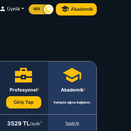
Üyelik
Akademik
GECE
Profesyonel
Akademik
Giriş Yap
Kampüs ağına bağlanın.
3529 TL
/aylık
Teklif Al