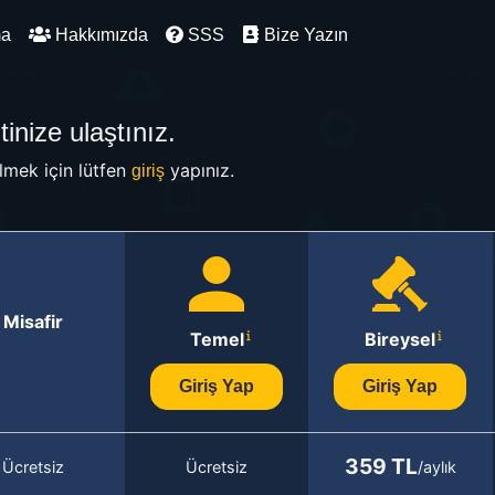
ma
Hakkımızda
SSS
Bize Yazın
inize ulaştınız.
mek için lütfen
yapınız.
giriş
Misafir
Temel
Bireysel
Giriş Yap
Giriş Yap
359 TL
Ücretsiz
Ücretsiz
/aylık