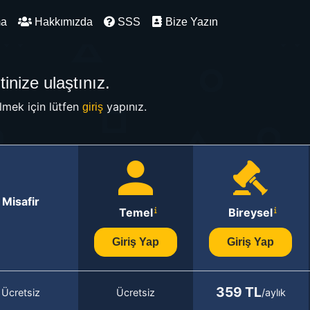
ma
Hakkımızda
SSS
Bize Yazın
inize ulaştınız.
mek için lütfen
yapınız.
giriş
Misafir
Temel
Bireysel
Giriş Yap
Giriş Yap
359 TL
Ücretsiz
Ücretsiz
/aylık