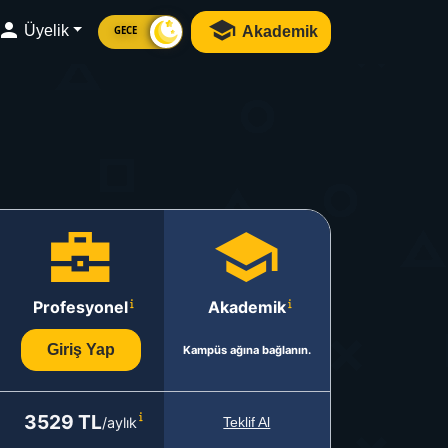
Üyelik
Akademik
GECE
Profesyonel
Akademik
Giriş Yap
Kampüs ağına bağlanın.
3529 TL
/aylık
Teklif Al