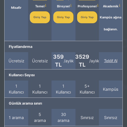
Temel
Bireysel
Profesyonel
Akademik
Misafir
Kampüs ağına
Giriş Yap
Giriş Yap
Giriş Yap
bağlanın.
Fiyatlandırma
359
3529
Ücretsiz
Ücretsiz
/aylık
/aylık
Teklif Al
TL
TL
Kullanıcı Sayısı
1
1
1
5+
Kampüs
Kullanıcı
Kullanıcı
Kullanıcı
Kullanıcı
Günlük arama sınırı
5
30
1 arama
Sınırsız
Sınırsız
arama
arama