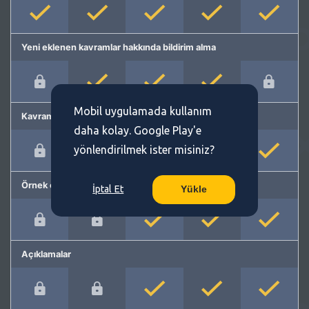
Yeni eklenen kavramlar hakkında bildirim alma
Mobil uygulamada kullanım
Kavram önerme
daha kolay. Google Play'e
yönlendirilmek ister misiniz?
Örnek cümleler
İptal Et
Yükle
Açıklamalar