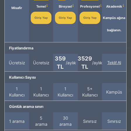
Temel
Bireysel
Profesyonel
Akademik
Misafir
Kampüs ağına
Giriş Yap
Giriş Yap
Giriş Yap
bağlanın.
Fiyatlandırma
359
3529
Ücretsiz
Ücretsiz
/aylık
/aylık
Teklif Al
TL
TL
Kullanıcı Sayısı
1
1
1
5+
Kampüs
Kullanıcı
Kullanıcı
Kullanıcı
Kullanıcı
Günlük arama sınırı
5
30
1 arama
Sınırsız
Sınırsız
arama
arama