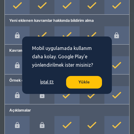
Yeni eklenen kavramlar hakkında bildirim alma
Mobil uygulamada kullanım
Kavram önerme
daha kolay. Google Play'e
yönlendirilmek ister misiniz?
Örnek cümleler
İptal Et
Yükle
Açıklamalar