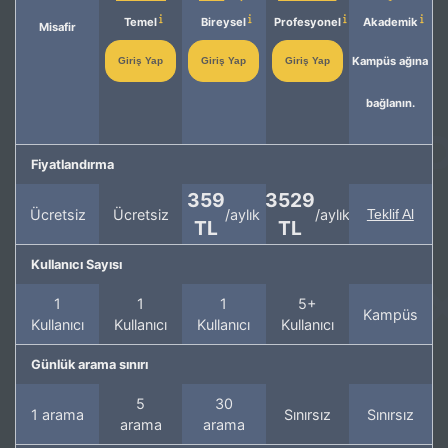
Temel
Bireysel
Profesyonel
Akademik
Misafir
Kampüs ağına
Giriş Yap
Giriş Yap
Giriş Yap
bağlanın.
Fiyatlandırma
359
3529
Ücretsiz
Ücretsiz
/aylık
/aylık
Teklif Al
TL
TL
Kullanıcı Sayısı
1
1
1
5+
Kampüs
Kullanıcı
Kullanıcı
Kullanıcı
Kullanıcı
Günlük arama sınırı
5
30
1 arama
Sınırsız
Sınırsız
arama
arama