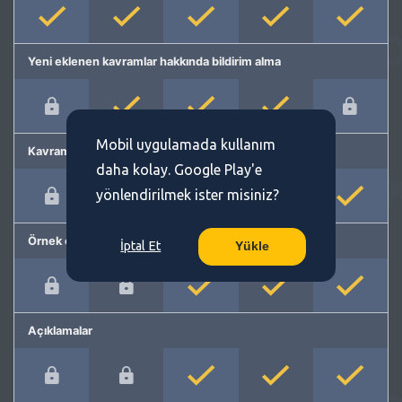
Yeni eklenen kavramlar hakkında bildirim alma
Mobil uygulamada kullanım
Kavram önerme
daha kolay. Google Play'e
yönlendirilmek ister misiniz?
Örnek cümleler
İptal Et
Yükle
Açıklamalar