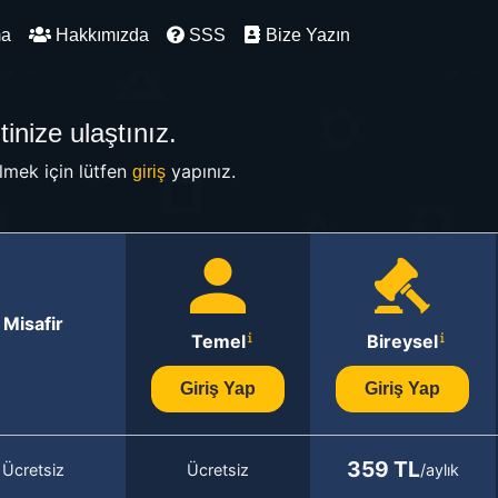
ma
Hakkımızda
SSS
Bize Yazın
inize ulaştınız.
mek için lütfen
yapınız.
giriş
Misafir
Temel
Bireysel
Giriş Yap
Giriş Yap
359 TL
Ücretsiz
Ücretsiz
/aylık