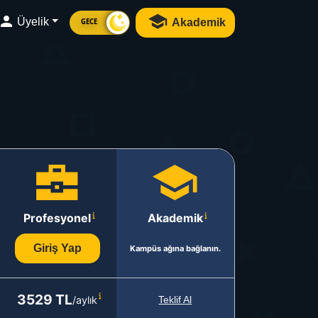
Üyelik
Akademik
GECE
Profesyonel
Akademik
Giriş Yap
Kampüs ağına bağlanın.
3529 TL
/aylık
Teklif Al