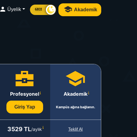
Üyelik
Akademik
GECE
Profesyonel
Akademik
Giriş Yap
Kampüs ağına bağlanın.
3529 TL
/aylık
Teklif Al