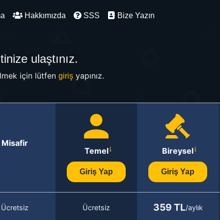
ma
Hakkımızda
SSS
Bize Yazın
inize ulaştınız.
mek için lütfen
yapınız.
giriş
Misafir
Temel
Bireysel
Giriş Yap
Giriş Yap
359 TL
Ücretsiz
Ücretsiz
/aylık