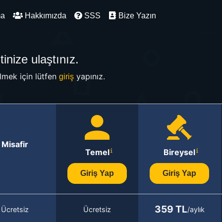
ma
Hakkımızda
SSS
Bize Yazın
inize ulaştınız.
mek için lütfen
yapınız.
giriş
Misafir
Temel
Bireysel
Giriş Yap
Giriş Yap
359 TL
Ücretsiz
Ücretsiz
/aylık