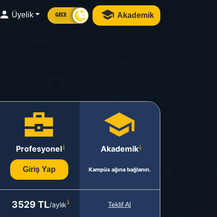
Üyelik
Akademik
GECE
Profesyonel
Akademik
Giriş Yap
Kampüs ağına bağlanın.
3529 TL
/aylık
Teklif Al