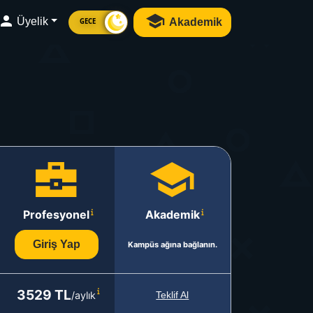
Üyelik
Akademik
GECE
Profesyonel
Akademik
Giriş Yap
Kampüs ağına bağlanın.
3529 TL
/aylık
Teklif Al