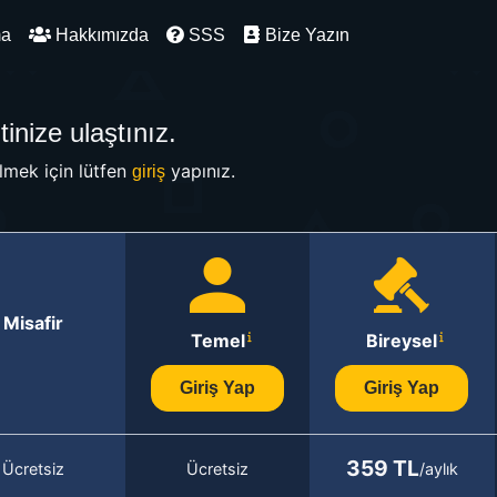
ma
Hakkımızda
SSS
Bize Yazın
inize ulaştınız.
mek için lütfen
yapınız.
giriş
Misafir
Temel
Bireysel
Giriş Yap
Giriş Yap
359 TL
Ücretsiz
Ücretsiz
/aylık