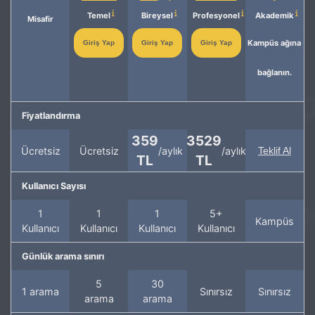
Temel
Bireysel
Profesyonel
Akademik
Misafir
Kampüs ağına
Giriş Yap
Giriş Yap
Giriş Yap
bağlanın.
Fiyatlandırma
359
3529
Ücretsiz
Ücretsiz
/aylık
/aylık
Teklif Al
TL
TL
Kullanıcı Sayısı
1
1
1
5+
Kampüs
Kullanıcı
Kullanıcı
Kullanıcı
Kullanıcı
Günlük arama sınırı
5
30
1 arama
Sınırsız
Sınırsız
arama
arama