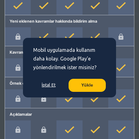
Yeni eklenen kavramlar hakkında bildirim alma
Mobil uygulamada kullanım
Kavram önerme
daha kolay. Google Play'e
yönlendirilmek ister misiniz?
Örnek cümleler
İptal Et
Yükle
Açıklamalar