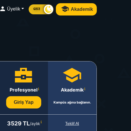
Üyelik
Akademik
GECE
Profesyonel
Akademik
Giriş Yap
Kampüs ağına bağlanın.
3529 TL
/aylık
Teklif Al