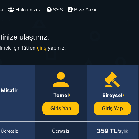
ma
Hakkımızda
SSS
Bize Yazın
inize ulaştınız.
mek için lütfen
yapınız.
giriş
Misafir
Temel
Bireysel
Giriş Yap
Giriş Yap
359 TL
Ücretsiz
Ücretsiz
/aylık